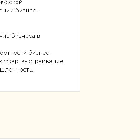
ической
ании бизнес-
ние бизнеса в
пертности бизнес-
х сфер: выстраивание
шленность.